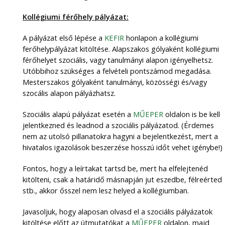
Kollégiumi férőhely pályázat:
A pályázat első lépése a
K
EFIR
honlapon a kollégiumi
ferőhelypályázat kitöltése. Alapszakos gólyaként kollégiumi
férőhelyet szociális, vagy tanulmányi alapon igényelhetsz.
Utóbbihoz szükséges a felvételi pontszámod megadása.
Mesterszakos gólyaként tanulmányi, közösségi és/vagy
szocális alapon pályázhatsz.
Szociális alapú pályázat esetén a
MŰEPER
oldalon is be kell
jelentkezned és leadnod a szociális pályázatod. (Érdemes
nem az utolsó pillanatokra hagyni a bejelentkezést, mert a
hivatalos igazolások beszerzése hosszú időt vehet igénybe!)
Fontos, hogy a leírtakat tartsd be, mert ha elfelejtenéd
kitölteni, csak a határidő másnapján jut eszedbe, félreérted
stb., akkor ősszel nem lesz helyed a kollégiumban.
Javasoljuk, hogy alaposan olvasd el a szociális pályázatok
kitöltése előtt az útmutatókat a
MŰEPER
oldalon, majd