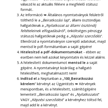
válaszd ki az aktuális félévre a megfelelő státusz
formát..
Az Információ ➥ Általános nyomtatványok felületről
tölthető le a „
Beiratkozási lap
”, állami ösztöndíjas
hallgatóknak a „
Nyilatkozat az állami ösztöndíj
feltételeinek elfogadásáról
”, önköltséges pénzügyi
státuszú hallgatóknak pedig a „
Képzési szerződés
”.
Ellenőrizd a nyomtatványon szereplő adatokat, majd
mentsd le pdf-formátumban a saját gépére!
Hitelesítsd a pdf-dokumentumokat
- ebben az
esetben nem kell azokat kinyomtatni és kézzel aláírni.
A hitelesített dokumentumot
mentsd le
a saját
gépére. A nyomtatványt kizárólag a hallgató
hitelesítheti, meghatalmazott nem!
Indítsd el
a Neptunban a „
100_Beiratkozási
kérelem
” kérvényt az Ügyintézés ➥ Kérvények
menüpontban, és a hitelesített, számítógépére
lementett „
Beiratkozási lapot
” és „
Nyilatkozatot
”
VAGY „
Képzési szerződést
” a kérvényhez töltsd fel,
majd add le a kérvényt.