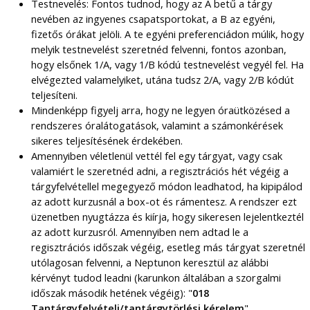
Testnevelés: Fontos tudnod, hogy az A betű a tárgy
nevében az ingyenes csapatsportokat, a B az egyéni,
fizetős órákat jelöli. A te egyéni preferenciádon múlik, hogy
melyik testnevelést szeretnéd felvenni, fontos azonban,
hogy elsőnek 1/A, vagy 1/B kódú testnevelést vegyél fel. Ha
elvégezted valamelyiket, utána tudsz 2/A, vagy 2/B kódút
teljesíteni.
Mindenképp figyelj arra, hogy ne legyen óraütközésed a
rendszeres óralátogatások, valamint a számonkérések
sikeres teljesítésének érdekében.
Amennyiben véletlenül vettél fel egy tárgyat, vagy csak
valamiért le szeretnéd adni, a regisztrációs hét végéig a
tárgyfelvétellel megegyező módon leadhatod, ha kipipálod
az adott kurzusnál a box-ot és rámentesz. A rendszer ezt
üzenetben nyugtázza és kiírja, hogy sikeresen lejelentkeztél
az adott kurzusról. Amennyiben nem adtad le a
regisztrációs időszak végéig, esetleg más tárgyat szeretnél
utólagosan felvenni, a Neptunon keresztül az alábbi
kérvényt tudod leadni (karunkon általában a szorgalmi
időszak második hetének végéig): "
018
Tantárgyfelvételi/tantárgytörlési kérelem
".