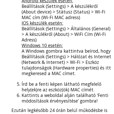
Android készülék esetén:
Beállítások (Settings) > A készülékről
(About device) > Státusz (Status) > Wi-Fi
MAC cím (Wi-Fi MAC adress)
IOS készülék esetén:
Beállítások (Settings) > Általános (General)
> A készülékről (About) > WiFi Cím (Wi-Fi
Adress)
Windows 10 esetén:
A Windows gombra kattintva beírod, hogy
Beállítások (Settings) > Hálózat és Internet
(Network & Internet) > Wi-Fi > Eszköz
tulajdonságok (Hardware properties) és itt
megkeresed a MAC címet.
Írd be a fenti képen látható megfelelő
hely(ek)re az eszköz(ök) MAC címét.
Kattints a weboldal alján található ‘Fenti
módosítások érvényesítése’ gombra!
Ezután legkésőbb 24 órán belül működésbe is