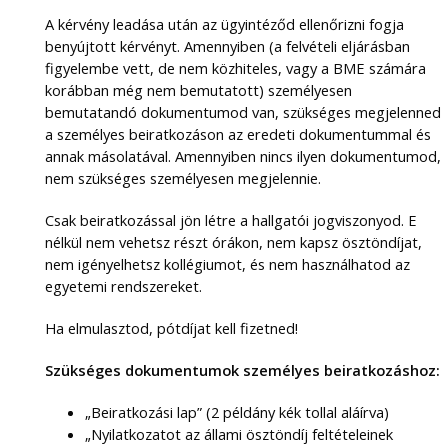
A kérvény leadása után az ügyintéződ ellenőrizni fogja
benyújtott kérvényt. Amennyiben (a felvételi eljárásban
figyelembe vett, de nem közhiteles, vagy a BME számára
korábban még nem bemutatott) személyesen
bemutatandó dokumentumod van, szükséges megjelenned
a személyes beiratkozáson az eredeti dokumentummal és
annak másolatával. Amennyiben nincs ilyen dokumentumod,
nem szükséges személyesen megjelennie.
Csak beiratkozással jön létre a hallgatói jogviszonyod. E
nélkül nem vehetsz részt órákon, nem kapsz ösztöndíjat,
nem igényelhetsz kollégiumot, és nem használhatod az
egyetemi rendszereket.
Ha elmulasztod, pótdíjat kell fizetned!
Szükséges dokumentumok személyes beiratkozáshoz:
„Beiratkozási lap” (2 példány kék tollal aláírva)
„Nyilatkozatot az állami ösztöndíj feltételeinek