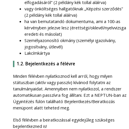
elfogadásáról” (2 példány kék tollal aláírva)
vagy önköltséges hallgatóknak „Képzési szerződés”
(2 példány kék tollal aláírva)
ha van bemutatandó dokumentuma, ami a 100-as
kérvényben jelezve lesz (érettségi/oklevél/nyelvvizsga
eredeti és másolat)
Személyazonosító okmány (személyi igazolvány,
jogosítvány, útlevél)
Lakcímkártya
1.2. Bejelentkezés a félévre
Minden félévben nyilatkoznod kell arról, hogy milyen
státuszban (aktív vagy passzív) kívánod folytatni az
tanulmányaidat. Amennyiben nem nyilatkozol, a rendszer
automatikusan passzívra fog állítani. Ezt a NEPTUN-ban az
Ügyintézés fülön található Bejelentkezés/Beiratkozás
menüpont alatt teheted meg.
Első félévben a beiratkozással egyidejűleg szükséges
bejelentkezned is!