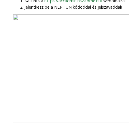
Kattints a
https://accadmin.hszk.bme.hu/
weboldalra!
Jelentkezz be a NEPTUN kódoddal és jelszavaddal!