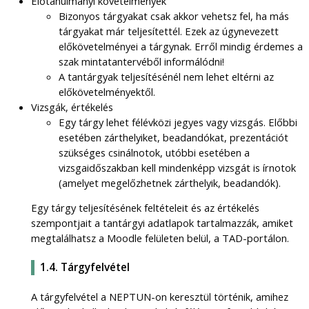
Előtanulmányi követelmények
Bizonyos tárgyakat csak akkor vehetsz fel, ha más
tárgyakat már teljesítettél. Ezek az úgynevezett
előkövetelményei a tárgynak. Erről mindig érdemes a
szak mintatantervéből informálódni!
A tantárgyak teljesítésénél nem lehet eltérni az
előkövetelményektől.
Vizsgák, értékelés
Egy tárgy lehet félévközi jegyes vagy vizsgás. Előbbi
esetében zárthelyiket, beadandókat, prezentációt
szükséges csinálnotok, utóbbi esetében a
vizsgaidőszakban kell mindenképp vizsgát is írnotok
(amelyet megelőzhetnek zárthelyik, beadandók).
Egy tárgy teljesítésének feltételeit és az értékelés
szempontjait a tantárgyi adatlapok tartalmazzák, amiket
megtalálhatsz a Moodle felületen belül, a TAD-portálon.
1.4. Tárgyfelvétel
A tárgyfelvétel a NEPTUN-on keresztül történik, amihez