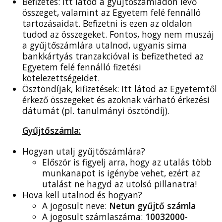
Befizetés: Itt látod a gyűjtőszámládon lévő
összeget, valamint az Egyetem felé fennálló
tartozásaidat. Befizetni is ezen az oldalon
tudod az összegeket. Fontos, hogy nem muszáj
a gyűjtőszámlára utalnod, ugyanis sima
bankkártyás tranzakcióval is befizetheted az
Egyetem felé fennálló fizetési
kötelezettségeidet.
Ösztöndíjak, kifizetések: Itt látod az Egyetemtől
érkező összegeket és azoknak várható érkezési
dátumát (pl. tanulmányi ösztöndíj).
Gyűjtőszámla:
Hogyan utalj gyűjtőszámlára?
Először is figyelj arra, hogy az utalás több
munkanapot is igénybe vehet, ezért az
utalást ne hagyd az utolsó pillanatra!
Hova kell utalnod és hogyan?
A jogosult neve:
Netun gyűjtő számla
A jogosult számlaszáma:
10032000-