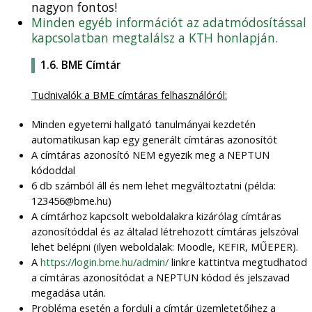
nagyon fontos!
Minden egyéb információt az adatmódosítással
kapcsolatban megtalálsz a KTH honlapján.
1.6. BME Címtár
Tudnivalók a BME címtáras felhasználóról:
Minden egyetemi hallgató tanulmányai kezdetén
automatikusan kap egy generált címtáras azonosítót
A címtáras azonosító NEM egyezik meg a NEPTUN
kódoddal
6 db számból áll és nem lehet megváltoztatni (példa:
123456@bme.hu)
A címtárhoz kapcsolt weboldalakra kizárólag címtáras
azonosítóddal és az általad létrehozott címtáras jelszóval
lehet belépni (ilyen weboldalak: Moodle, KEFIR, MŰEPER).
A
https://login.bme.hu/admin/
linkre kattintva megtudhatod
a címtáras azonosítódat a NEPTUN kódod és jelszavad
megadása után.
Probléma esetén a fordulj a címtár üzemletetőihez a