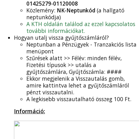
01425279-01120008
Közlemény:
NK-Neptunkód
(a hallgató
neptunkódja)
A KTH oldalán találod az ezzel kapcsolatos
további információkat.
Hogyan utalj vissza gyűjtőszámláról?
Neptunban a Pénzügyek - Tranzakciós lista
menüpont
Szűrések alatt >> Félév: minden félév,
Fizetési típusok >> utalás a
gyűjtőszámlára, Gyűjtőszámla: ####
Ekkor megjelenik a Visszautalás gomb,
amire kattintva lehet a gyűjtőszámláról
pénzt visszautalni.
A legkisebb visszautalható összeg 100 Ft.
Információ: