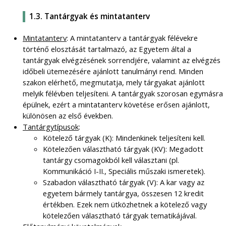
1.3. Tantárgyak és mintatanterv
Mintatanterv
: A mintatanterv a tantárgyak félévekre
történő elosztását tartalmazó, az Egyetem által a
tantárgyak elvégzésének sorrendjére, valamint az elvégzés
időbeli ütemezésére ajánlott tanulmányi rend. Minden
szakon elérhető, megmutatja, mely tárgyakat ajánlott
melyik félévben teljesíteni. A tantárgyak szorosan egymásra
épülnek, ezért a mintatanterv követése erősen ajánlott,
különösen az első években.
Tantárgytípusok
:
Kötelező tárgyak (K): Mindenkinek teljesíteni kell.
Kötelezően választható tárgyak (KV): Megadott
tantárgy csomagokból kell választani (pl.
Kommunikáció I-II., Speciális műszaki ismeretek).
Szabadon választható tárgyak (V): A kar vagy az
egyetem bármely tantárgya, összesen 12 kredit
értékben. Ezek nem ütközhetnek a kötelező vagy
kötelezően választható tárgyak tematikájával.