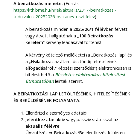
A beiratkozás menete:
(Forrás:
https://kth.bme.hu/hirek/aktualis/2317-beiratkozasi-
tudnivalok-20252026-os-tanev-oszi-felev
)
A beiratkozás minden a
2025/26/1 félév
ben felvett
vagy átvett hallgatónak a „
100 Beiratkozási
kérelem
” kérvény leadásával történik!
A kérvény kötelező mellékletei (a „Beiratkozási lap” és
a „Nyilatkozat az állami ösztöndíj feltételeinek
elfogadásáról”/”Képzési szerződés”) elektronikusan is
hitelesíthető a
Részletes elektronikus hitelesítési
útmutatóban
leírtak szerint.
A BEIRATKOZÁSI LAP LETÖLTÉSÉNEK, HITELESÍTÉSÉNEK
ÉS BEKÜLDÉSÉNEK FOLYAMATA:
Ellenőrizd a személyes adataid!
Jelentkezz be
aktív vagy passzív státusszal
az
aktuális félévre
!
Ügyintézés ➥ Beiratkozás/Bejelentkezés felületen