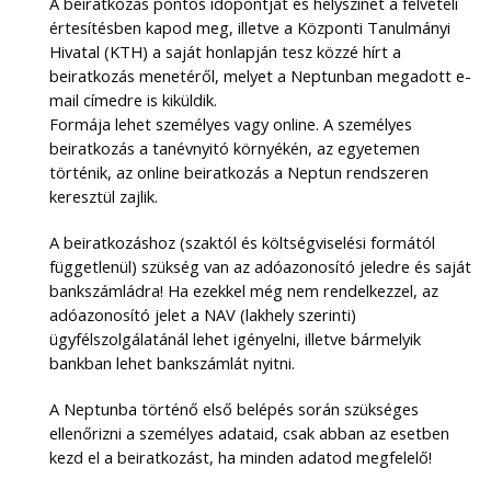
A beiratkozás pontos időpontját és helyszínét a felvételi
értesítésben kapod meg, illetve a Központi Tanulmányi
Hivatal (KTH) a saját honlapján tesz közzé hírt a
beiratkozás menetéről, melyet a Neptunban megadott e-
mail címedre is kiküldik.
Formája lehet személyes vagy online. A személyes
beiratkozás a tanévnyitó környékén, az egyetemen
történik, az online beiratkozás a Neptun rendszeren
keresztül zajlik.
A beiratkozáshoz (szaktól és költségviselési formától
függetlenül) szükség van az adóazonosító jeledre és saját
bankszámládra! Ha ezekkel még nem rendelkezzel, az
adóazonosító jelet a NAV (lakhely szerinti)
ügyfélszolgálatánál lehet igényelni, illetve bármelyik
bankban lehet bankszámlát nyitni.
A Neptunba történő első belépés során szükséges
ellenőrizni a személyes adataid, csak abban az esetben
kezd el a beiratkozást, ha minden adatod megfelelő!