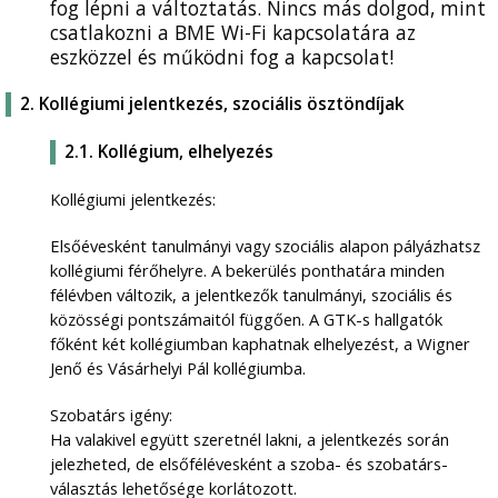
fog lépni a változtatás. Nincs más dolgod, mint
csatlakozni a BME Wi-Fi kapcsolatára az
eszközzel és működni fog a kapcsolat!
2. Kollégiumi jelentkezés, szociális ösztöndíjak
2.1. Kollégium, elhelyezés
Kollégiumi jelentkezés:
Elsőévesként tanulmányi vagy szociális alapon pályázhatsz
kollégiumi férőhelyre. A bekerülés ponthatára minden
félévben változik, a jelentkezők tanulmányi, szociális és
közösségi pontszámaitól függően. A GTK-s hallgatók
főként két kollégiumban kaphatnak elhelyezést, a Wigner
Jenő és Vásárhelyi Pál kollégiumba.
Szobatárs igény:
Ha valakivel együtt szeretnél lakni, a jelentkezés során
jelezheted, de elsőfélévesként a szoba- és szobatárs-
választás lehetősége korlátozott.