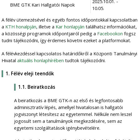
2025.10.01. -
BME GTK Kari Hallgatói Napok
10.05.
A félév ütemezésével és egyéb fontos időpontokkal kapcsolatban
a
KTH honalpján
, illetve a
Kar honlapján
találhatsz információkat,
a közösségi programok időpontjairól pedig a
Facebookon
fogsz
tudni tájékozódni, így érdemes követni ezeket a platformokat.
A félévkezdéssel kapcsolatos határidőkről a Központi Tanulmányi
Hivatal
aktuális honlaphírében
tudtok tájékozódni.
1. Félév eleji teendők
1.1. Beiratkozás
A beiratkozás a BME GTK-n az első és legfontosabb
adminisztratív lépés, amellyel hivatalosan is hallgatói
jogviszonyt létesítesz az egyetemmel. Nélküle nem leszel
jogosult sem a tanulmányok megkezdésére, sem az
egyetemi szolgáltatások igénybevételére.