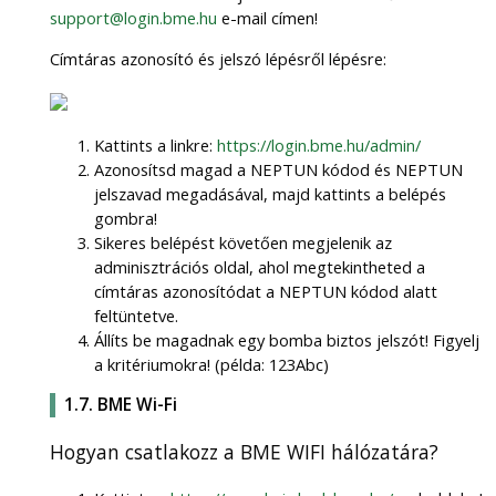
support@login.bme.hu
e-mail címen!
Címtáras azonosító és jelszó lépésről lépésre:
Kattints a linkre:
https://login.bme.hu/admin/
Azonosítsd magad a NEPTUN kódod és NEPTUN
jelszavad megadásával, majd kattints a belépés
gombra!
Sikeres belépést követően megjelenik az
adminisztrációs oldal, ahol megtekintheted a
címtáras azonosítódat a NEPTUN kódod alatt
feltüntetve.
Állíts be magadnak egy bomba biztos jelszót! Figyelj
a kritériumokra! (példa: 123Abc)
1.7. BME Wi-Fi
Hogyan csatlakozz a BME WIFI hálózatára?