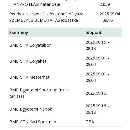
HIÁNYPÓTLÁSI határideje
23:59
Rendszeres szociális ösztöndíj pályázat
2025.09.04.
SZEMÉLYES BEMUTATÁS időszaka
- 09.16.
Esemény
Időpont
2025.08.15. -
BME GTK Gólyatábor
08.18.
2025.09.01. -
BME GTK Gólyahét
09.04.
2025.09.01. -
BME GTK Mesterhét
09.04.
BME Egyetemi Sportnap (nincs
2025.09.16.
tanítás)
2025.09.16. -
BME Egyetemi Napok
09.18.
BME GTK Kari Sportnap
TBA