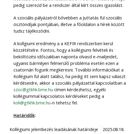
pedig szerezd be a rendszer által kiírt összes igazolást.
A szociális pályázatról bővebben a Juttatás fül szociális
ösztöndíjak pontjában, illetve a főoldalon a hírek között
tudsz tájékozódni.
A kollgiumi eredmény a a KEFIR rendszerben kerül
közzétételre. Fontos, hogy a kollégiumi felvételi és
beköltözési időszakban naponta olvasd e-mailjeidet,
ugyanis bármilyen felmerülő probléma esetén ezen a
csatornán fogunk megkeresni. További információkat a
Kollégium fül alatt találsz, ha pedig itt sem kapsz választ
kérdéseidre, akkor a szociális pályázattal kapcsolatban a
szoc@gtkhk.bme.hu
címen kérdezhetsz, egyéb
kollégiummal kapcsolatos kérdéseket pedig a
koli@gtkhk.bme.hu
-n tehetsz fel.
Határidők
:
Kollégiumi jelentkezés leadásának határideje
2025.08.18.