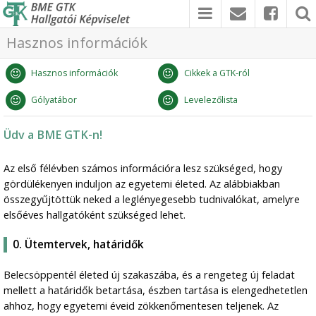
Hasznos információk
Hasznos információk
Cikkek a GTK-ról
Gólyatábor
Levelezőlista
Üdv a BME GTK-n!
Az első félévben számos információra lesz szükséged, hogy
gördülékenyen induljon az egyetemi életed. Az alábbiakban
összegyűjtöttük neked a leglényegesebb tudnivalókat, amelyre
elsőéves hallgatóként szükséged lehet.
0. Ütemtervek, határidők
Belecsöppentél életed új szakaszába, és a rengeteg új feladat
mellett a határidők betartása, észben tartása is elengedhetetlen
ahhoz, hogy egyetemi éveid zökkenőmentesen teljenek. Az