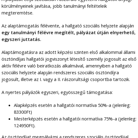
körülményeinek javítása, jobb tanulmányi feltételeik
megteremtése.
Az alaptámogatás félévente, a hallgató szociális helyzete alapján
egy tanulmányi félévre megítélt, pályázat útján elnyerhető,
egyszeri juttatás.
Alaptámogatásra az adott képzési szinten első alkalommal állami
ösztöndíjas hallgatói jogviszonyt létesítő személy jogosult az első
aktív félévre való beiratkozás alkalmával, amennyiben a hallgató
szociális helyzete alapján rendszeres szociális ösztöndíjra
jogosult, illetve az I. vagy a II. rászorultsági csoportba tartozik.
A nyertes pályázók egyszeri, egyösszegű támogatása:
Alapképzés esetén a hallgatói normatíva 50%-a (jelenleg:
83300Ft)
Mesterképzés esetén a hallgatói normatíva 75%-a (jelenleg:
124950Ft).
Az ösztöndíjat megpályázni a rendszeres szociális ösztöndíjjal