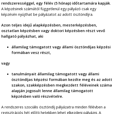
rendszerességgel, egy félév (5 hónap) időtartamára kapják
.
A képzésinek számától függetlenül egy pályázó csak egy
képzésén nyújthat be pályázatot az adott ösztöndíjra.
Azon teljes idejű alapképzésben, mesterképzésben,
osztatlan képzésben vagy doktori képzésben részt vevő
hallgató pályázhat, aki
államilag támogatott vagy állami ösztöndíjas képzési
formában vesz részt,
vagy
tanulmányait államilag támogatott vagy állami
ösztöndíjas képzési formában kezdte meg és az adott
szakon, szakképzésben megkezdett féléveinek száma
alapján jogosult lenne államilag támogatott
képzésben való részvételre.
A rendszeres szociális ösztöndíj pályázatra minden félévben a
regisztrációs hét előtti hetekben lehet elkezdeni pályázni. A