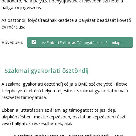
beadható, ha a pályázat benyújtásának félévében szünetel a
hallgatói jogviszony.
Az ösztöndíj folyósításának kezdete a pályázat beadását követő
év márciusa.
Bővebben:
Az Emberi Erőforrás Támogatáskezelő honlapja
Szakmai gyakorlati ösztöndíj
A szakmai gyakorlati ösztöndíj célja a BME székhelyétől, illetve
telephelyétől eltérő helyen teljesített szakmai gyakorlaton való
részvétel támogatása.
Ebben a juttatásban az államilag támogatott teljes idejű
alapképzésben, mesterképzésben, osztatlan képzésben részt
vevő hallgatók részesülhetnek, akik
a szakmai gyakorlatot az Egyetem székhelyétől, illetve