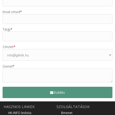
*
Email címed
*
Tárgy
*
Címzett
*
Üzenet
Küldés
HASZNOS LINKEK
SZOLGÁLTATÁSOK
HK-INFO levlista
Bmenet