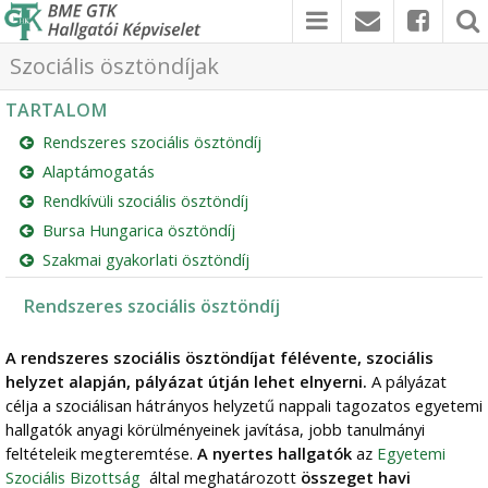
Szociális ösztöndíjak
TARTALOM
Rendszeres szociális ösztöndíj
Alaptámogatás
Rendkívüli szociális ösztöndíj
Bursa Hungarica ösztöndíj
Szakmai gyakorlati ösztöndíj
Rendszeres szociális ösztöndíj
A rendszeres szociális ösztöndíjat félévente, szociális
helyzet alapján, pályázat útján lehet elnyerni.
A pályázat
célja a szociálisan hátrányos helyzetű nappali tagozatos egyetemi
hallgatók anyagi körülményeinek javítása, jobb tanulmányi
feltételeik megteremtése.
A nyertes hallgatók
az
Egyetemi
Szociális Bizottság
által meghatározott
összeget havi