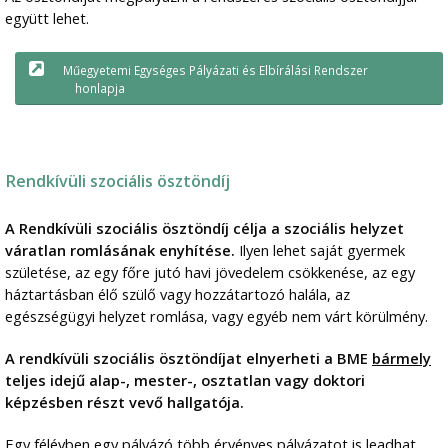
együtt lehet.
Műegyetemi Egységes Pályázati és Elbírálási Rendszer
honlapja
Rendkívüli szociális ösztöndíj
A Rendkívüli szociális ösztöndíj célja a szociális helyzet
váratlan romlásának enyhítése.
Ilyen lehet saját gyermek
születése, az egy főre jutó havi jövedelem csökkenése, az egy
háztartásban élő szülő vagy hozzátartozó halála, az
egészségügyi helyzet romlása, vagy egyéb nem várt körülmény.
A rendkívüli szociális ösztöndíjat elnyerheti a BME
bármely
teljes idejű alap-, mester-, osztatlan vagy doktori
képzésben részt vevő hallgatója.
Egy félévben egy pályázó több érvényes pályázatot is leadhat,