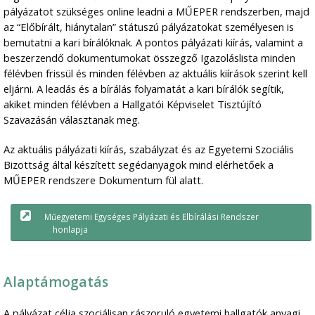
pályázatot szükséges online leadni a MŰEPER rendszerben, majd
az “Előbírált, hiánytalan” státuszú pályázatokat személyesen is
bemutatni a kari bírálóknak. A pontos pályázati kiírás, valamint a
beszerzendő dokumentumokat összegző Igazoláslista minden
félévben frissül és minden félévben az aktuális kiírások szerint kell
eljárni. A leadás és a bírálás folyamatát a kari bírálók segítik,
akiket minden félévben a Hallgatói Képviselet Tisztújító
Szavazásán választanak meg.
Az aktuális pályázati kiírás, szabályzat és az Egyetemi Szociális
Bizottság által készített segédanyagok mind elérhetőek a
MŰEPER rendszere Dokumentum fül alatt.
Műegyetemi Egységes Pályázati és Elbírálási Rendszer
honlapja
Alaptámogatás
A pályázat célja szociálisan rászoruló egyetemi hallgatók anyagi