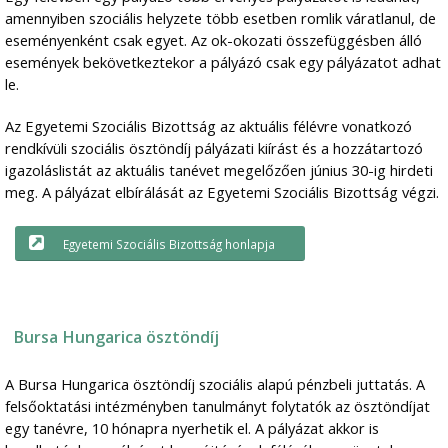
amennyiben szociális helyzete több esetben romlik váratlanul, de
eseményenként csak egyet. Az ok-okozati összefüggésben álló
események bekövetkeztekor a pályázó csak egy pályázatot adhat
le.
Az Egyetemi Szociális Bizottság az aktuális félévre vonatkozó
rendkívüli szociális ösztöndíj pályázati kiírást és a hozzátartozó
igazoláslistát az aktuális tanévet megelőzően június 30-ig hirdeti
meg. A pályázat elbírálását az Egyetemi Szociális Bizottság végzi.
Egyetemi Szociális Bizottság honlapja
Bursa Hungarica ösztöndíj
A Bursa Hungarica ösztöndíj szociális alapú pénzbeli juttatás. A
felsőoktatási intézményben tanulmányt folytatók az ösztöndíjat
egy tanévre, 10 hónapra nyerhetik el. A pályázat akkor is