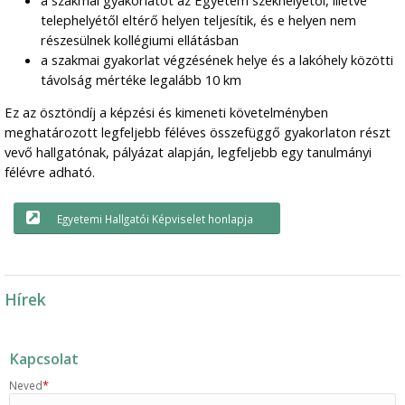
telephelyétől eltérő helyen teljesítik, és e helyen nem
részesülnek kollégiumi ellátásban
a szakmai gyakorlat végzésének helye és a lakóhely közötti
távolság mértéke legalább 10 km
Ez az ösztöndíj a képzési és kimeneti követelményben
meghatározott legfeljebb féléves összefüggő gyakorlaton részt
vevő hallgatónak, pályázat alapján, legfeljebb egy tanulmányi
félévre adható.
Egyetemi Hallgatói Képviselet honlapja
Hírek
Kapcsolat
*
Neved