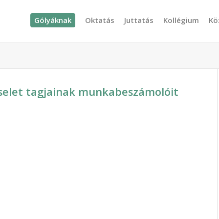
Gólyáknak
Oktatás
Juttatás
Kollégium
Kö
iselet tagjainak munkabeszámolóit