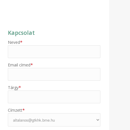
Kapcsolat
*
Neved
*
Email címed
*
Tárgy
*
Címzett