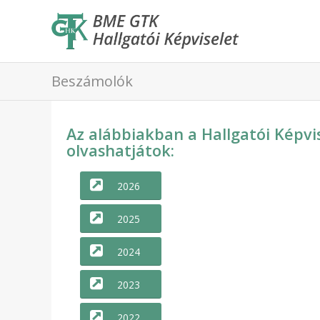
Beszámolók
Az alábbiakban a Hallgatói Képv
olvashatjátok:
2026
2025
2024
2023
2022