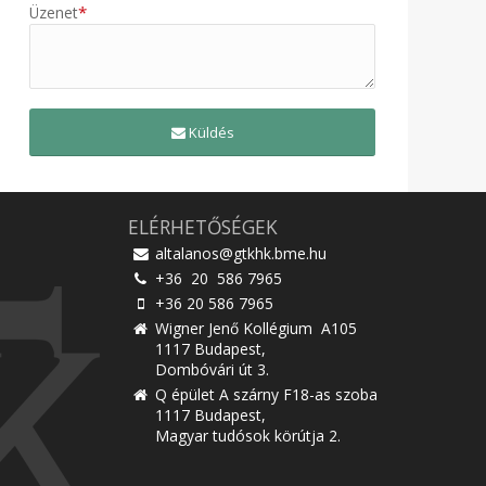
*
Üzenet
Küldés
ELÉRHETŐSÉGEK
altalanos@gtkhk.bme.hu
+36 20 586 7965
+36 20 586 7965
Wigner Jenő Kollégium A105
1117 Budapest,
Dombóvári út 3.
Q épület A szárny F18-as szoba
1117 Budapest,
Magyar tudósok körútja 2.