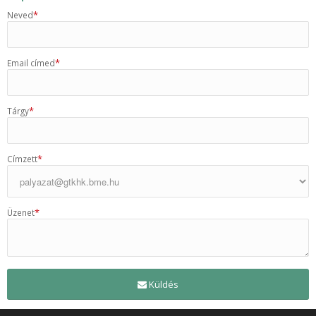
*
Neved
*
Email címed
*
Tárgy
*
Címzett
*
Üzenet
Küldés