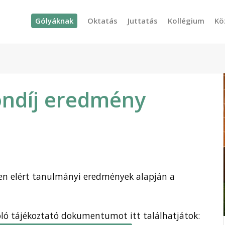
Gólyáknak
Oktatás
Juttatás
Kollégium
Kö
öndíj eredmény
vben elért tanulmányi eredmények alapján a
.
óló tájékoztató dokumentumot itt találhatjátok: