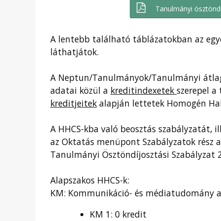
Tanulmányi ösztöndí
A lentebb található táblázatokban az egy
láthatjátok.
A Neptun/Tanulmányok/Tanulmányi átlago
adatai közül a
kreditindexetek
szerepel a
kreditjeitek
alapján lettetek Homogén Hal
A HHCS-kba való beosztás szabályzatát, il
az Oktatás menüpont Szabályzatok rész al
Tanulmányi Ösztöndíjosztási Szabályzat 2
Alapszakos HHCS-k:
KM: Kommunikáció- és médiatudomány a
KM 1: 0 kredit