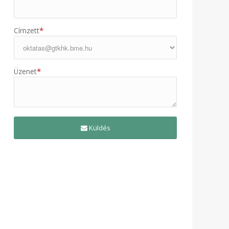
*
Címzett
*
Üzenet
Küldés