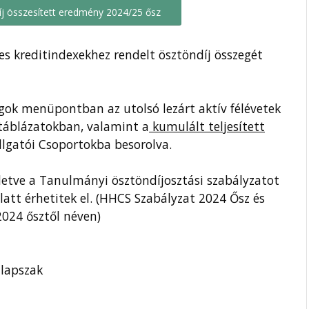
j összesített eredmény 2024/25 ősz
es kreditindexekhez rendelt ösztöndíj összegét
k menüpontban az utolsó lezárt aktív félévetek
 táblázatokban, valamint a
kumulált teljesített
lgatói Csoportokba besorolva.
letve a Tanulmányi ösztöndíjosztási szabályzatot
att érhetitek el. (HHCS Szabályzat 2024 Ősz és
024 ősztől néven)
lapszak