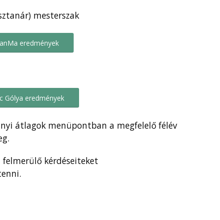
sztanár) mesterszak
anMa eredmények
c Gólya eredmények
nyi átlagok menüpontban a megfelelő félév
eg.
 felmerülő kérdéseiteket
enni.