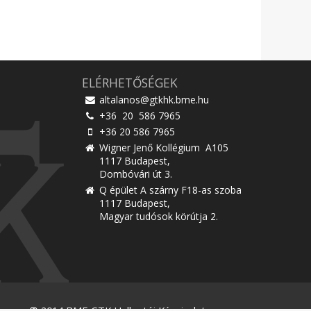
ELÉRHETŐSÉGEK
altalanos@gtkhk.bme.hu
+36 20 586 7965
+36 20 586 7965
Wigner Jenő Kollégium A105
1117 Budapest,
Dombóvári út 3.
Q épület A szárny F18-as szoba
1117 Budapest,
Magyar tudósok körútja 2.
© 2014 BME GTK Hallgatói Képviselet