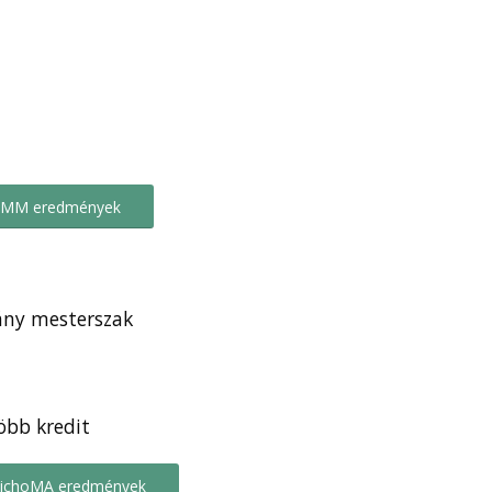
MM eredmények
ny mesterszak
öbb kredit
zichoMA eredmények