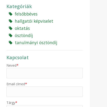
Kategóriák
felsőbbéves
hallgatói képviselet
oktatás
ösztöndíj
tanulmányi ösztöndíj
Kapcsolat
*
Neved
*
Email címed
*
Tárgy