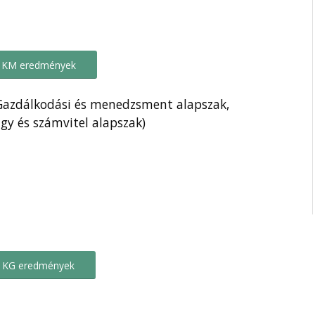
KM eredmények
(Gazdálkodási és menedzsment alapszak,
gy és számvitel alapszak)
KG eredmények