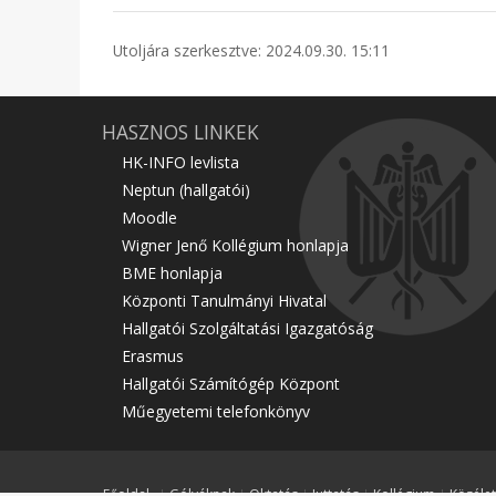
Utoljára szerkesztve: 2024.09.30. 15:11
HASZNOS LINKEK
HK-INFO levlista
Neptun (hallgatói)
Moodle
Wigner Jenő Kollégium honlapja
BME honlapja
Központi Tanulmányi Hivatal
Hallgatói Szolgáltatási Igazgatóság
Erasmus
Hallgatói Számítógép Központ
Műegyetemi telefonkönyv
Főoldal
Gólyáknak
Oktatás
Juttatás
Kollégium
Közélet