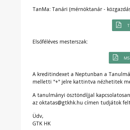
TanMa: Tanári (mérnöktanár - közgazdá
T
Elsőféléves mesterszak:
MS
A kreditindexet a Neptunban a Tanulmá
melletti "+" jelre kattintva nézhetitek m
A tanulmányi ösztöndíjjal kapcsolatosan
az oktatas@gtkhk.hu címen tudjátok felt
Üdv,
GTK HK