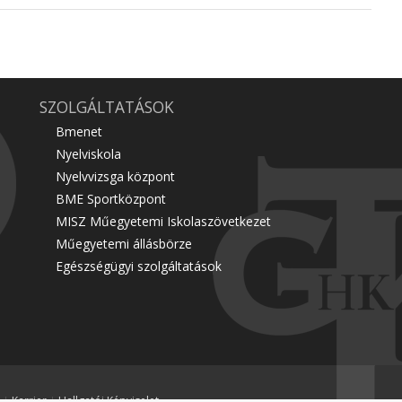
SZOLGÁLTATÁSOK
Bmenet
Nyelviskola
Nyelvvizsga központ
BME Sportközpont
MISZ Műegyetemi Iskolaszövetkezet
Műegyetemi állásbörze
Egészségügyi szolgáltatások
Karrier
Hallgatói Képviselet