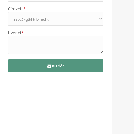
*
Címzett
*
Üzenet
Küldés