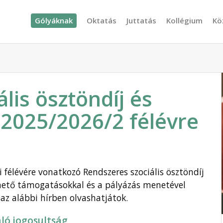
Gólyáknak
Oktatás
Juttatás
Kollégium
Kö
lis ösztöndíj és
2025/2026/2 félévre
i félévére vonatkozó Rendszeres szociális ösztöndíj
hető támogatásokkal és a pályázás menetével
az alábbi hírben olvashatjátok.
aló jogosultság