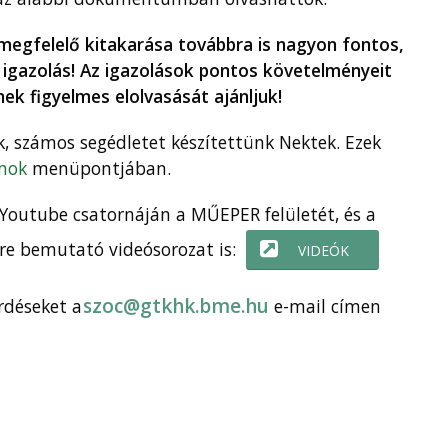
 megfelelő kitakarása továbbra is nagyon fontos,
 igazolás! Az igazolások pontos követelményeit
nek figyelmes elolvasását ajánljuk!
, számos segédletet készítettünk Nektek. Ezek
mok
menüpontjában.
Youtube csatornáján a MŰEPER felületét, és a
sre bemutató videósorozat is:
VIDEÓK
szoc@gtkhk.bme.hu
érdéseket a
e-mail címen