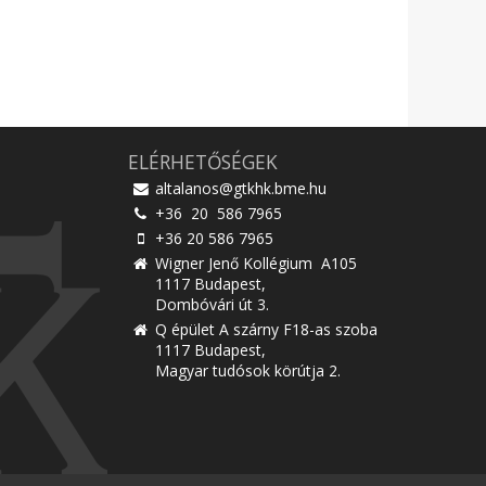
ELÉRHETŐSÉGEK
altalanos@gtkhk.bme.hu
+36 20 586 7965
+36 20 586 7965
Wigner Jenő Kollégium A105
1117 Budapest,
Dombóvári út 3.
Q épület A szárny F18-as szoba
1117 Budapest,
Magyar tudósok körútja 2.