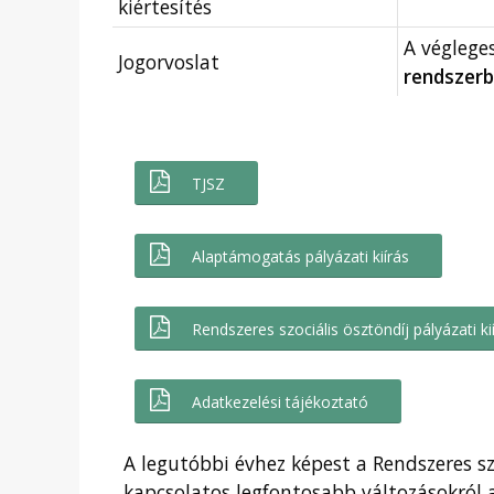
kiértesítés
A véglege
Jogorvoslat
rendszerb
TJSZ
Alaptámogatás pályázati kiírás
Rendszeres szociális ösztöndíj pályázati ki
Adatkezelési tájékoztató
A legutóbbi évhez képest a Rendszeres sz
kapcsolatos legfontosabb változásokró