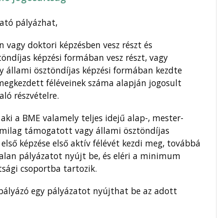
gató pályázhat,
lan vagy doktori képzésben vesz részt és
töndíjas képzési formában vesz részt, vagy
 állami ösztöndíjas képzési formában kezdte
megkezdett féléveinek száma alapján jogosult
ló részvételre.
aki a BME valamely teljes idejű alap-, mester-
lamilag támogatott vagy állami ösztöndíjas
 első képzése első aktív félévét kezdi meg, továbbá
talan pályázatot nyújt be, és eléri a minimum
tsági csoportba tartozik.
pályázó egy pályázatot nyújthat be az adott