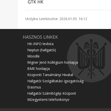
GTK HK
Utoljára szerkesztve: 2026.01.05. 16:12
HASZNOS LINKEK
HK-INFO levlista
Neptun (hallgatói)
Moodle
Wigner Jenő Kollégium honlapja
BME honlapja
Központi Tanulmányi Hivatal
Hallgatói Szolgáltatási Igazgatóság
Erasmus
Hallgatói Számítógép Központ
Műegyetemi telefonkönyv