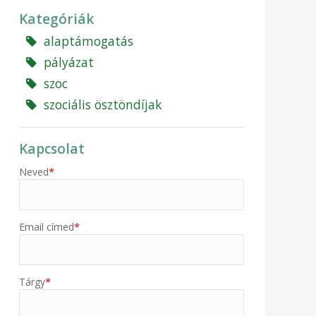
Kategóriák
alaptámogatás
pályázat
szoc
szociális ösztöndíjak
Kapcsolat
*
Neved
*
Email címed
*
Tárgy