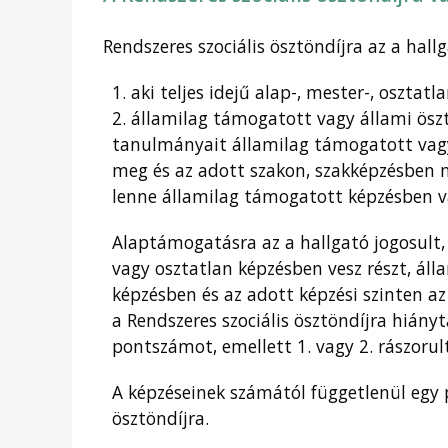
Rendszeres szociális ösztöndíjra az a hall
1. aki teljes idejű alap-, mester-, osztat
2. államilag támogatott vagy állami ösz
tanulmányait államilag támogatott vagy
meg és az adott szakon, szakképzésben 
lenne államilag támogatott képzésben va
Alaptámogatásra az a hallgató jogosult, 
vagy osztatlan képzésben vesz részt, ál
képzésben és az adott képzési szinten az
a Rendszeres szociális ösztöndíjra hiány
pontszámot, emellett 1. vagy 2. rászorul
A képzéseinek számától függetlenül egy 
ösztöndíjra.