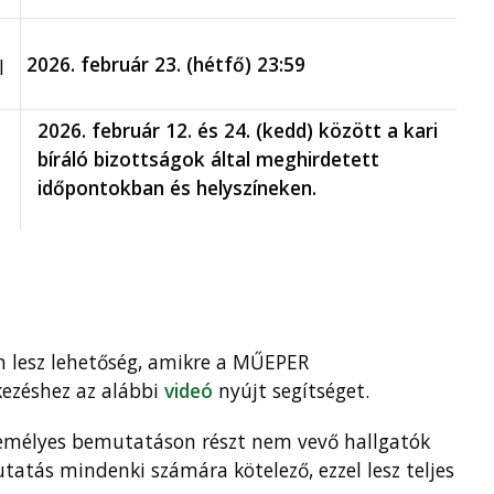
2026. február 23. (hétfő) 23:59
l
2026. február 12. és 24. (kedd) között a kari
bíráló bizottságok által meghirdetett
időpontokban és helyszíneken.
n lesz lehetőség, amikre a MŰEPER
kezéshez az alábbi
videó
nyújt segítséget.
személyes bemutatáson részt nem vevő hallgatók
tatás mindenki számára kötelező, ezzel lesz teljes