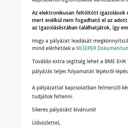
Az elektronikusan feltöltött igazolások
mert enélkül nem fogadható el az adott
az Igazoláslistában találhatjátok, így en
Hogy a pályázat leadását megkönnyítsük
mind elérhetőek a
MŰEPER Dokumentu
További extra segítség lehet a BME EHK 
pályázás teljes folyamatát lépésről-lépé
A pályázattal kapcsolatban felmerülő k
tudjátok feltenni.
Sikeres pályázást kívánunk!
Üdvözlettel,