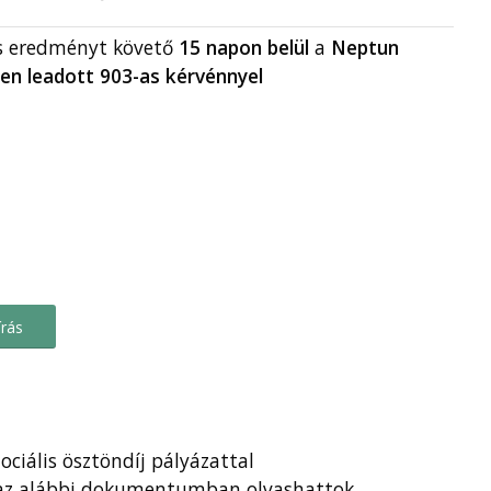
s eredményt követő
15 napon belül
a
Neptun
en leadott 903-as kérvénnyel
írás
ociális ösztöndíj pályázattal
l az alábbi dokumentumban olvashattok.