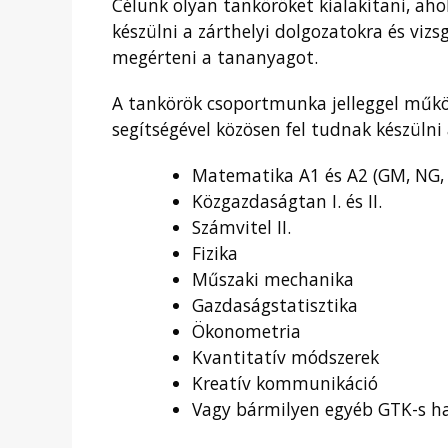
Célunk olyan tanköröket kialakítani, ah
készülni a zárthelyi dolgozatokra és vi
megérteni a tananyagot.
A tankörök csoportmunka jelleggel műkö
segítségével közösen fel tudnak készülni
Matematika A1 és A2 (GM, NG,
Közgazdaságtan I. és II.
Számvitel II.
Fizika
Műszaki mechanika
Gazdaságstatisztika
Ökonometria
Kvantitatív módszerek
Kreatív kommunikáció
Vagy bármilyen egyéb GTK-s ha