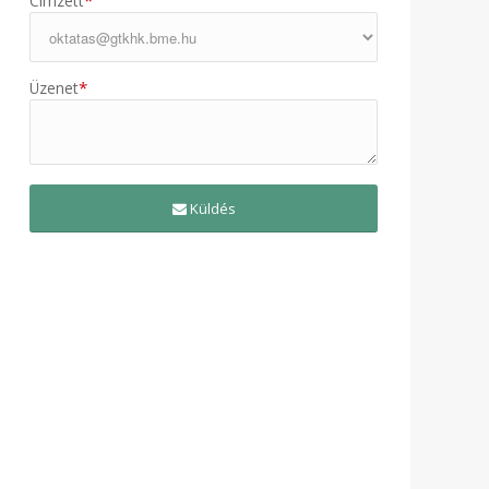
*
Címzett
*
Üzenet
Küldés