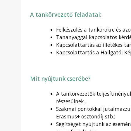
A tankörvezető feladatai:
Felkészülés a tankörökre és az
Tananyaggal kapcsolatos kérdé
Kapcsolattartás az illetékes ta
Kapcsolattartás a Hallgatói Ké
Mit nyújtunk cserébe?
A tankörvezetők teljesítményük
részesülnek.
Szakmai pontokkal jutalmazzuk
Erasmus+ ösztöndíj stb.)
Segítséget nyújtunk az esemén