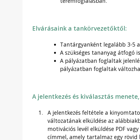
teremfoglalásban.
Elvárásaink a tankörvezetőktől:
Tantárgyanként legalább 3-5 a
A szükséges tananyag átfogó i
A pályázatban foglaltak jelenl
pályázatban foglaltak változh
A jelentkezés és kiválasztás menete, 
A jelentkezés feltétele a
kinyomtatot
változatának elküldése az alábbiakba
motivációs levél elküldése PDF vag
címmel, amely tartalmaz egy rövid 