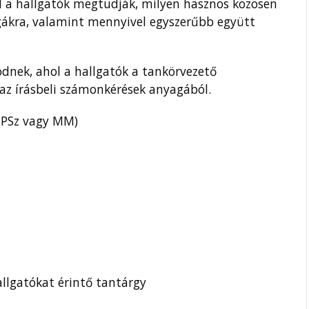
ol a hallgatók megtudják, milyen hasznos közösen
zsgákra, valamint mennyivel egyszerűbb együtt
dnek, ahol a hallgatók a tankörvezető
 az írásbeli számonkérések anyagából.
 PSz vagy MM)
llgatókat érintő tantárgy