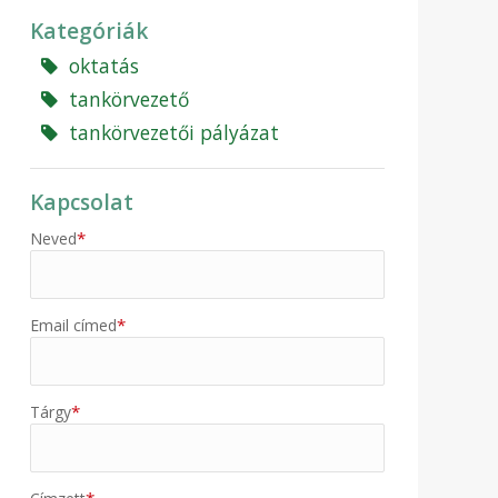
Kategóriák
oktatás
tankörvezető
tankörvezetői pályázat
Kapcsolat
*
Neved
*
Email címed
*
Tárgy