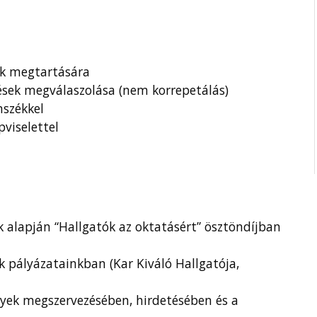
ok megtartására
sek megválaszolása (nem korrepetálás)
nszékkel
pviselettel
 alapján “Hallgatók az oktatásért” ösztöndíjban
 pályázatainkban (Kar Kiváló Hallgatója,
yek megszervezésében, hirdetésében és a