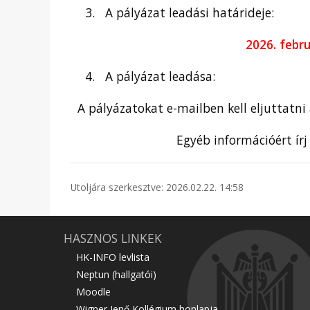
A pályázat leadási határideje:
2026. febr
A pályázat leadása:
A pályázatokat e-mailben kell eljuttatni
Egyéb információért írj
Utoljára szerkesztve: 2026.02.22. 14:58
HASZNOS LINKEK
HK-INFO levlista
Neptun (hallgatói)
Moodle
Wigner Jenő Kollégium honlapja