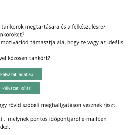
 tankörök megtartására és a felkészülésre?
anköröket?
motivációd támasztja alá, hogy te vagy az ideális
vel közösen tankört?
Pályázati adatlap
Pályázati kiírás
 egy rövid szóbeli meghallgatáson vesznek részt.
.) . melynek pontos időpontjáról e-mailben
kel.