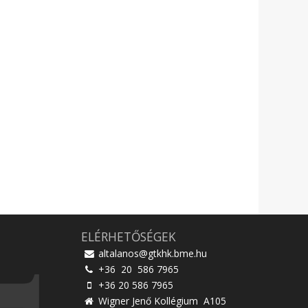
ELÉRHETŐSÉGEK
altalanos@gtkhk.bme.hu
+36 20 586 7965
+36 20 586 7965
Wigner Jenő Kollégium A105