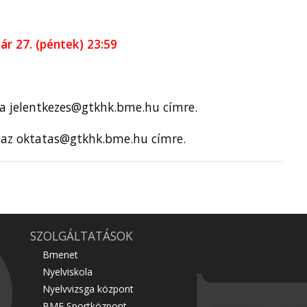
uár 27
. (péntek) 23:59
 a
jelentkezes@gtkhk.bme.hu címre.
 az
oktatas@gtkhk.bme.hu címre.
SZOLGÁLTATÁSOK
Bmenet
Nyelviskola
Nyelvvizsga központ
BME Sportközpont