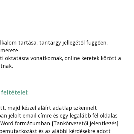
lkalom tartása, tantárgy jellegétől függően.
smerete.
éti oktatásra vonatkoznak, online keretek között a
atnak.
feltételei:
t, majd kézzel aláírt adatlap szkennelt
n jelölt email címre és egy legalább fél oldalas
y Word formátumban [Tankörvezetői jelentkezés]
bemutatkozást és az alábbi kérdésekre adott