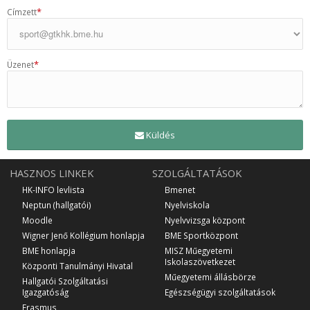
*
Címzett
*
Üzenet
Küldés
HASZNOS LINKEK
SZOLGÁLTATÁSOK
HK-INFO levlista
Bmenet
Neptun (hallgatói)
Nyelviskola
Moodle
Nyelvvizsga központ
Wigner Jenő Kollégium honlapja
BME Sportközpont
BME honlapja
MISZ Műegyetemi
Iskolaszövetkezet
Központi Tanulmányi Hivatal
Műegyetemi állásbörze
Hallgatói Szolgáltatási
Igazgatóság
Egészségügyi szolgáltatások
Erasmus