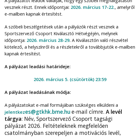
A pályázatot leadók vállalják, hogy egy szóbeli meghallgatáson
vesznek részt. Ennek időpontjai:
2026. március 17-22.
, amelyről
e-mailben kapnak értesítést.
A szóbeli beszélgetések után a pályázók részt vesznek a
Sportszervező Csoport Kiválasztó Hétvégéjén, melynek
időpontja:
2026. március 28-29
.
A Kiválasztón való részvétel
kötelező, a helyszínről és a részletekről a továbbjutók e-mailben
kapnak értesítést.
A pályázat leadási határideje:
2026. március 5. (csütörtök) 23:59
A pályázat leadásának módja:
A pályázatokat e-mail formájában szükséges elküldeni a
es@gtkhk.bme.hu
e-mail címre.
A levél
jelentkez
tárgya
: Név, Sportszervező Csoport tagsági
pályázat 2026. Feltételeknek megfelelően
csatolmányban szerepeljen a motivációs levél,