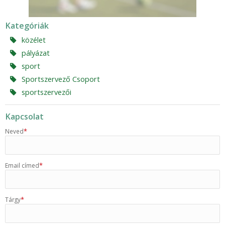
Kategóriák
közélet
pályázat
sport
Sportszervező Csoport
sportszervezői
Kapcsolat
*
Neved
*
Email címed
*
Tárgy